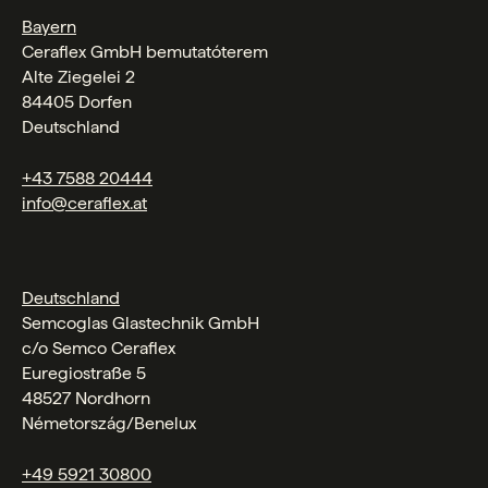
Bayern
Ceraflex GmbH bemutatóterem
Alte Ziegelei 2
84405 Dorfen
Deutschland
+43 7588 20444
info@ceraflex.at
Deutschland
Semcoglas Glastechnik GmbH
c/o Semco Ceraflex
Euregiostraße 5
48527 Nordhorn
Németország/Benelux
+49 5921 30800