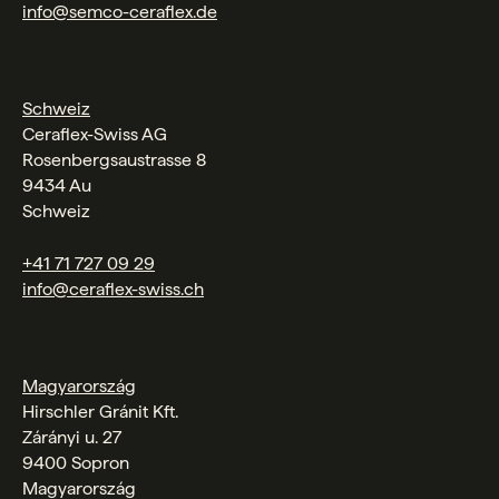
info@semco-ceraflex.de
Schweiz
Ceraflex-Swiss AG
Rosenbergsaustrasse 8
9434 Au
Schweiz
+41 71 727 09 29
info@ceraflex-swiss.ch
Magyarország
Hirschler Gránit Kft.
Zárányi u. 27
9400 Sopron
Magyarország