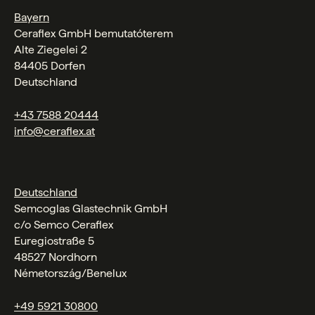
Bayern
Ceraflex GmbH bemutatóterem
Alte Ziegelei 2
84405 Dorfen
Deutschland
+43 7588 20444
info@ceraflex.at
Deutschland
Semcoglas Glastechnik GmbH
c/o Semco Ceraflex
Euregiostraße 5
48527 Nordhorn
Németország/Benelux
+49 5921 30800