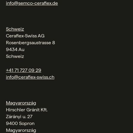
info@semco-ceraflex.de
Schweiz
Ceraflex-Swiss AG
Rosenbergsaustrasse 8
9434 Au
Schweiz
+41 71 727 09 29
info@ceraflex-swiss.ch
Magyarország
Hirschler Gránit Kft.
Zárányi u. 27
9400 Sopron
Magyarország