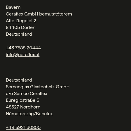
Bayern
Ceraflex GmbH bemutatóterem
Alte Ziegelei 2
84405 Dorfen
Deutschland
+43 7588 20444
info@ceraflex.at
Deutschland
Semcoglas Glastechnik GmbH
c/o Semco Ceraflex
Euregiostraße 5
48527 Nordhorn
Németország/Benelux
+49 5921 30800