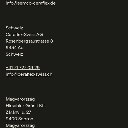
info@semco-ceraflex.de
Schweiz
Ceraflex-Swiss AG
Rosenbergsaustrasse 8
9434 Au
Schweiz
+41 71 727 09 29
info@ceraflex-swiss.ch
Magyarország
Hirschler Gránit Kft.
Zárányi u. 27
9400 Sopron
Magyarország