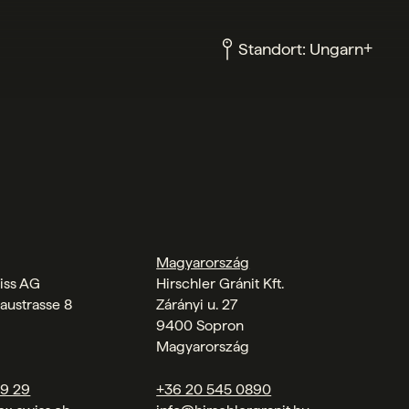
+
Standort:
Ungarn
Magyarország
iss AG
Hirschler Gránit Kft.
austrasse 8
Zárányi u. 27
9400 Sopron
Magyarország
09 29
+36 20 545 0890