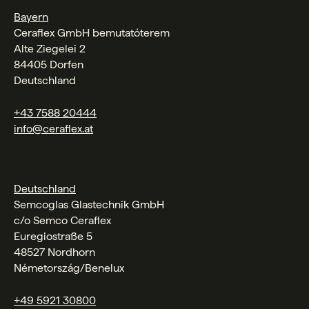
Bayern
Ceraflex GmbH bemutatóterem
Alte Ziegelei 2
84405 Dorfen
Deutschland
+43 7588 20444
info@ceraflex.at
Deutschland
Semcoglas Glastechnik GmbH
c/o Semco Ceraflex
Euregiostraße 5
48527 Nordhorn
Németország/Benelux
+49 5921 30800