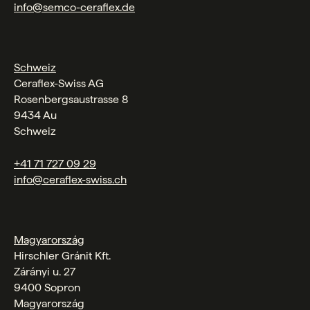
info@semco-ceraflex.de
Schweiz
Ceraflex-Swiss AG
Rosenbergsaustrasse 8
9434 Au
Schweiz
+41 71 727 09 29
info@ceraflex-swiss.ch
Magyarország
Hirschler Gránit Kft.
Zárányi u. 27
9400 Sopron
Magyarország