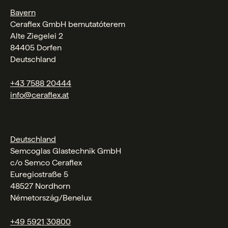
Bayern
Ceraflex GmbH bemutatóterem
Alte Ziegelei 2
84405 Dorfen
Deutschland
+43 7588 20444
info@ceraflex.at
Deutschland
Semcoglas Glastechnik GmbH
c/o Semco Ceraflex
Euregiostraße 5
48527 Nordhorn
Németország/Benelux
+49 5921 30800