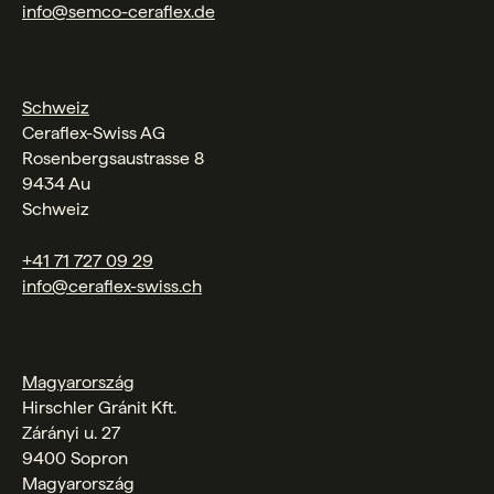
info@semco-ceraflex.de
Schweiz
Ceraflex-Swiss AG
Rosenbergsaustrasse 8
9434 Au
Schweiz
+41 71 727 09 29
info@ceraflex-swiss.ch
Magyarország
Hirschler Gránit Kft.
Zárányi u. 27
9400 Sopron
Magyarország