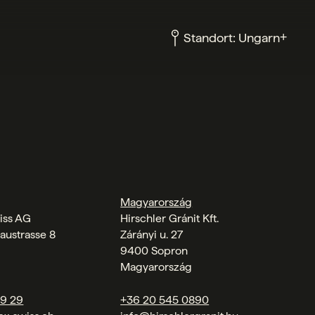
+
Standort:
Ungarn
Magyarország
iss AG
Hirschler Gránit Kft.
austrasse 8
Zárányi u. 27
9400 Sopron
Magyarország
09 29
+36 20 545 0890