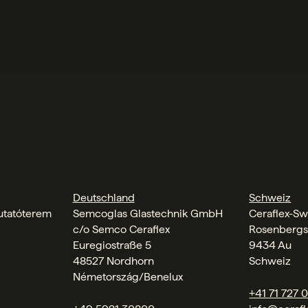
Deutschland
Schweiz
tatóterem
Semcoglas Glastechnik GmbH
Ceraflex-Sw
c/o Semco Ceraflex
Rosenbergs
Euregiostraße 5
9434 Au
48527 Nordhorn
Schweiz
Németország/Benelux
+41 71 727 