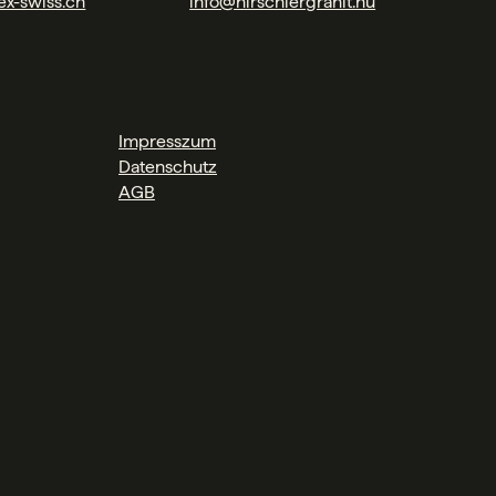
ex-swiss.ch
info@hirschlergranit.hu
Impresszum
Datenschutz
AGB