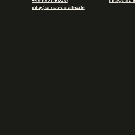
+49 5921 30800
info@cerafl
info@semco-ceraflex.de