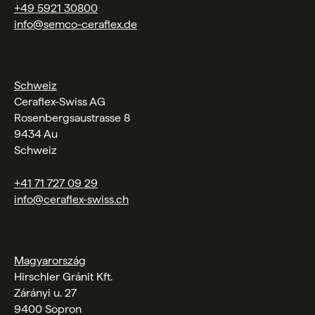
+49 5921 30800
info@semco-ceraflex.de
Schweiz
Ceraflex-Swiss AG
Rosenbergsaustrasse 8
9434 Au
Schweiz
+41 71 727 09 29
info@ceraflex-swiss.ch
Magyarország
Hirschler Gránit Kft.
Zárányi u. 27
9400 Sopron