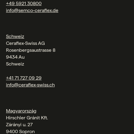
+49 5921 30800
info@semco-ceraflex.de
Schweiz
Ceraflex-Swiss AG
Rosenbergsaustrasse 8
9434 Au
Schweiz
+41 71 727 09 29
info@ceraflex-swiss.ch
Magyarország
Hirschler Gránit Kft.
Zárányi u. 27
9400 Sopron