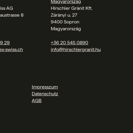
Magyarország
iss AG
Hirschler Gránit Kft.
austrasse 8
Zárányi u. 27
9400 Sopron
Magyarország
09 29
+36 20 545 0890
ex-swiss.ch
info@hirschlergranit.hu
Impresszum
Datenschutz
AGB