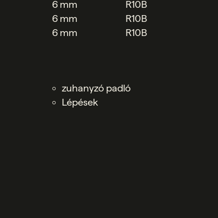
6 mm
R10B
6 mm
R10B
6 mm
R10B
zuhanyzó padló
Lépések