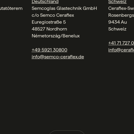
Deutschland
Schweiz
tatóterem
Semcoglas Glastechnik GmbH
Ceraflex-Sw
c/o Semco Ceraflex
Rosenbergs
Euregiostraße 5
9434 Au
48527 Nordhorn
Schweiz
Németország/Benelux
+41 71 727 
+49 5921 30800
info@cerafl
info@semco-ceraflex.de