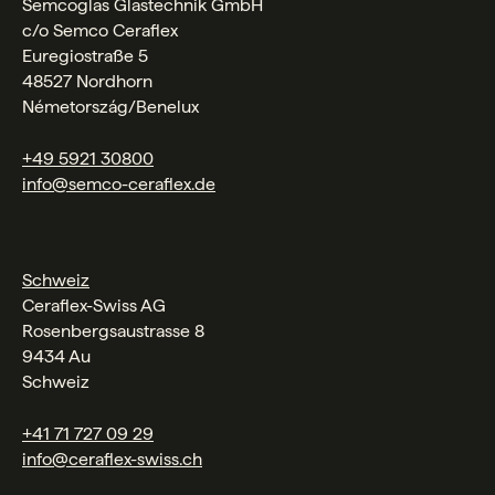
Semcoglas Glastechnik GmbH
c/o Semco Ceraflex
Euregiostraße 5
48527 Nordhorn
Németország/Benelux
+49 5921 30800
info@semco-ceraflex.de
Schweiz
Ceraflex-Swiss AG
Rosenbergsaustrasse 8
9434 Au
Schweiz
+41 71 727 09 29
info@ceraflex-swiss.ch