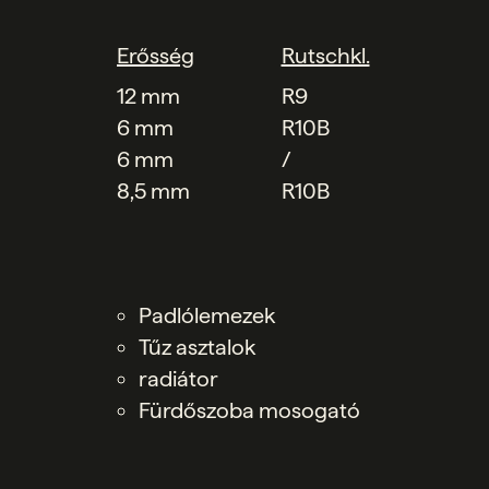
Erősség
Rutschkl.
12 mm
R9
6 mm
R10B
6 mm
/
8,5 mm
R10B
Padlólemezek
Tűz asztalok
radiátor
Fürdőszoba mosogató