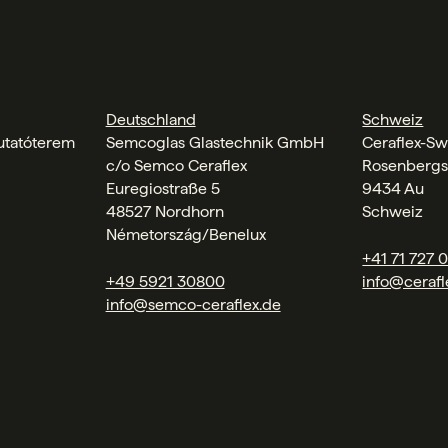
Deutschland
Schweiz
tatóterem
Semcoglas Glastechnik GmbH
Ceraflex-Sw
c/o Semco Ceraflex
Rosenbergs
Euregiostraße 5
9434 Au
48527 Nordhorn
Schweiz
Németország/Benelux
+41 71 727 
+49 5921 30800
info@cerafl
info@semco-ceraflex.de