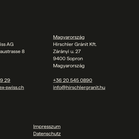
Magyarország
iss AG
Hirschler Gránit Kft.
austrasse 8
Zárányi u. 27
9400 Sopron
Magyarország
09 29
+36 20 545 0890
ex-swiss.ch
info@hirschlergranit.hu
Impresszum
Datenschutz