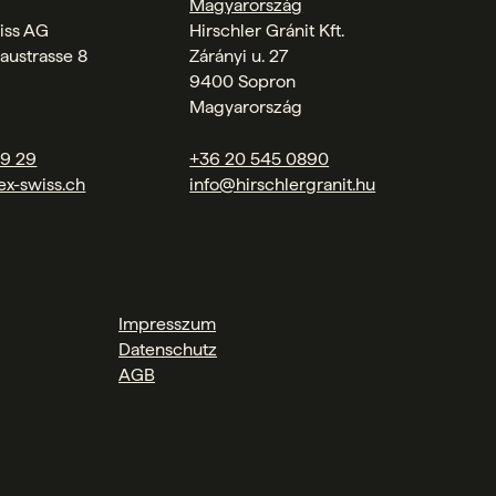
Magyarország
iss AG
Hirschler Gránit Kft.
austrasse 8
Zárányi u. 27
9400 Sopron
Magyarország
09 29
+36 20 545 0890
ex-swiss.ch
info@hirschlergranit.hu
Impresszum
Datenschutz
AGB