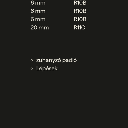
6 mm
R10B
6 mm
R10B
6 mm
R10B
20 mm
R11C
zuhanyzó padló
Lépések