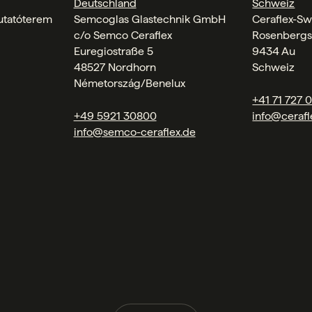
Deutschland
Schweiz
tatóterem
Semcoglas Glastechnik GmbH
Ceraflex-Sw
c/o Semco Ceraflex
Rosenbergs
Euregiostraße 5
9434 Au
48527 Nordhorn
Schweiz
Németország/Benelux
+41 71 727 
+49 5921 30800
info@cerafl
info@semco-ceraflex.de