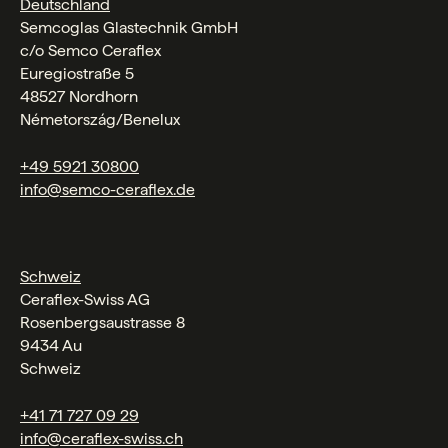
Deutschland
Semcoglas Glastechnik GmbH
c/o Semco Ceraflex
Euregiostraße 5
48527 Nordhorn
Németország/Benelux
+49 5921 30800
info@semco-ceraflex.de
Schweiz
Ceraflex-Swiss AG
Rosenbergsaustrasse 8
9434 Au
Schweiz
+41 71 727 09 29
info@ceraflex-swiss.ch