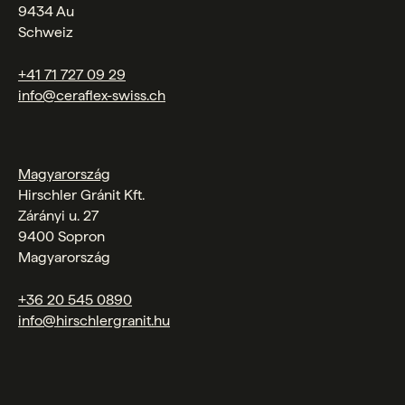
9434 Au
Schweiz
+41 71 727 09 29
info@ceraflex-swiss.ch
Magyarország
Hirschler Gránit Kft.
Zárányi u. 27
9400 Sopron
Magyarország
+36 20 545 0890
info@hirschlergranit.hu