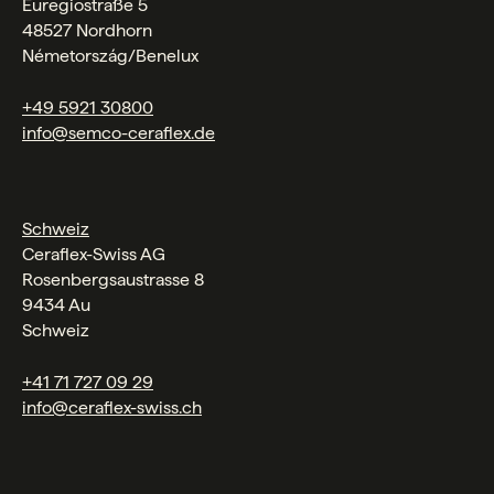
Euregiostraße 5
48527 Nordhorn
Németország/Benelux
+49 5921 30800
info@semco-ceraflex.de
Schweiz
Ceraflex-Swiss AG
Rosenbergsaustrasse 8
9434 Au
Schweiz
+41 71 727 09 29
info@ceraflex-swiss.ch