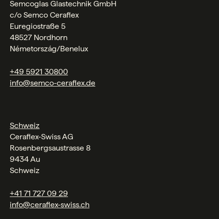
Semcoglas Glastechnik GmbH
c/o Semco Ceraflex
Euregiostraße 5
48527 Nordhorn
Németország/Benelux
+49 5921 30800
info@semco-ceraflex.de
Schweiz
Ceraflex-Swiss AG
Rosenbergsaustrasse 8
9434 Au
Schweiz
+41 71 727 09 29
info@ceraflex-swiss.ch