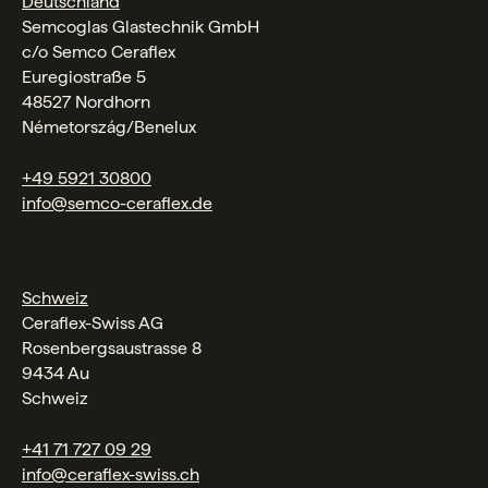
Deutschland
Semcoglas Glastechnik GmbH
c/o Semco Ceraflex
Euregiostraße 5
48527 Nordhorn
Németország/Benelux
+49 5921 30800
info@semco-ceraflex.de
Schweiz
Ceraflex-Swiss AG
Rosenbergsaustrasse 8
9434 Au
Schweiz
+41 71 727 09 29
info@ceraflex-swiss.ch