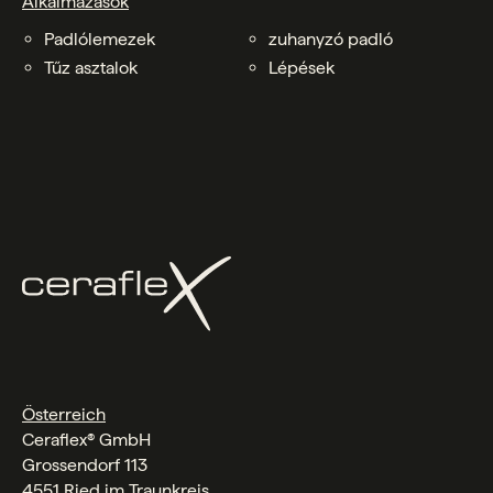
Alkalmazások
Padlólemezek
zuhanyzó padló
Tűz asztalok
Lépések
Österreich
Ceraflex® GmbH
Grossendorf 113
4551 Ried im Traunkreis