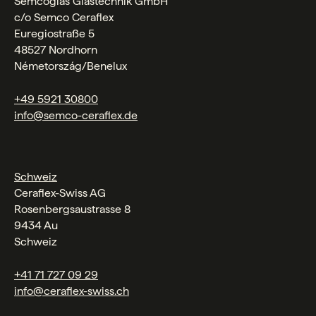
Semcoglas Glastechnik GmbH
c/o Semco Ceraflex
Euregiostraße 5
48527 Nordhorn
Németország/Benelux
+49 5921 30800
info@semco-ceraflex.de
Schweiz
Ceraflex-Swiss AG
Rosenbergsaustrasse 8
9434 Au
Schweiz
+41 71 727 09 29
info@ceraflex-swiss.ch