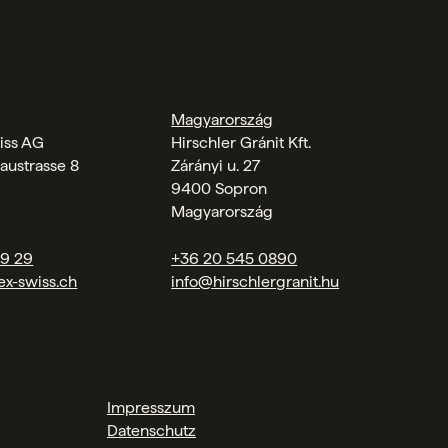
Magyarország
iss AG
Hirschler Gránit Kft.
austrasse 8
Zárányi u. 27
9400 Sopron
Magyarország
09 29
+36 20 545 0890
ex-swiss.ch
info@hirschlergranit.hu
Impresszum
Datenschutz