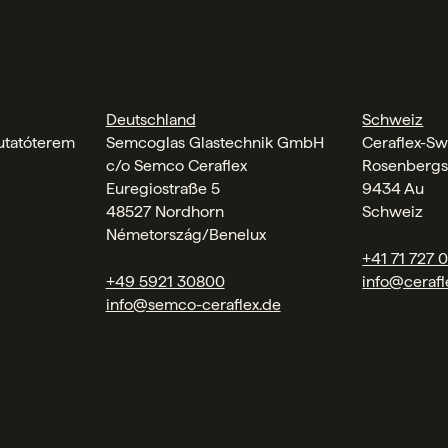
Deutschland
Schweiz
tatóterem
Semcoglas Glastechnik GmbH
Ceraflex-Sw
c/o Semco Ceraflex
Rosenbergs
Euregiostraße 5
9434 Au
48527 Nordhorn
Schweiz
Németország/Benelux
+41 71 727 
+49 5921 30800
info@cerafl
info@semco-ceraflex.de