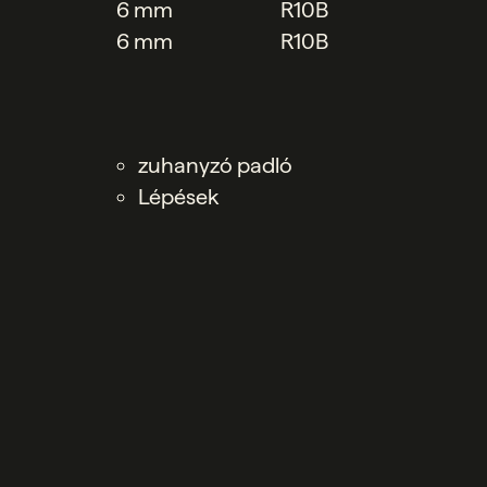
6 mm
R10B
6 mm
R10B
zuhanyzó padló
Lépések